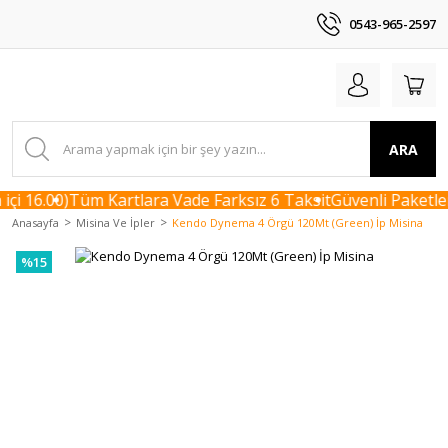
0543-965-2597
ARA
çi 16.00)
Tüm Kartlara Vade Farksız 6 Taksit
Güvenli Paketlem
Anasayfa
Misina Ve İpler
Kendo Dynema 4 Örgü 120Mt (Green) İp Misina
%15