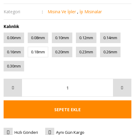
Kategori
Misina Ve İpler
,
İp Misinalar
Kalınlık
0.06mm
0.08mm
0.10mm
0.12mm
0.14mm
0.16mm
0.18mm
0.20mm
0.23mm
0.26mm
0.30mm
SEPETE EKLE
Hızlı Gönderi
Aynı Gün Kargo