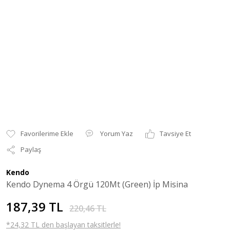
Yorum Yaz
Tavsiye Et
Paylaş
Kendo
Kendo Dynema 4 Örgü 120Mt (Green) İp Misina
187,39 TL
220,46 TL
*24,32 TL den başlayan taksitlerle!