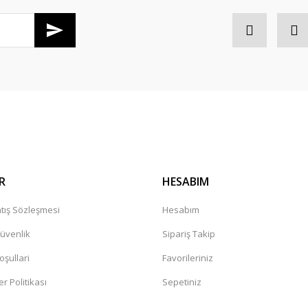
Gönder
r mağaza. Çok memnun kaldım tavsiye
leceğiniz güvenilir bir mağaza
R
HESABIM
tış Sözleşmesi
Hesabım
Güvenlik
Sipariş Takip
oşullari
Favorileriniz
er Politikası
Sepetiniz
değil. Yorumlara bakildiginda hep bi