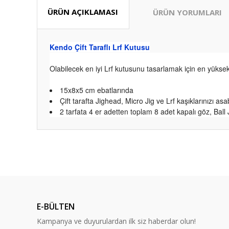
ÜRÜN AÇIKLAMASI
ÜRÜN YORUMLARI
Kendo Çift Taraflı Lrf Kutusu
Olabilecek en iyi Lrf kutusunu tasarlamak için en yüksek
15x8x5 cm ebatlarında
Çift tarafta Jighead, Micro Jig ve Lrf kaşıklarınızı a
2 tarfata 4 er adetten toplam 8 adet kapalı göz, Ball J
Bu ürünün fiyat bilgisi, resim, ürün açıklamalarında ve diğ
Ürünler elime sorunsuz bir şekilde ulaştı görseldeki gibi h
Görüş ve önerileriniz için teşekkür ederiz.
teşekkürler…Aykut av marketmi düşünmeye gerek yok…⭐️⭐️
Abdullah Süzer | 05/08/2026
Ürün resmi kalitesiz, bozuk veya görüntülenemiyor.
Ürün açıklamasında eksik bilgiler bulunuyor.
kaliteli bir ürün. Gayette uygun fiyatlı başlangıç için bunu 
E-BÜLTEN
için yanında ufak hediyeler ile geldi . 2 günde geldi haft
Ürün bilgilerinde hatalar bulunuyor.
rastgele
Kampanya ve duyurulardan ilk siz haberdar olun!
Ürün fiyatı diğer sitelerden daha pahalı.