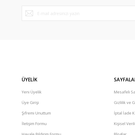
Yunus Daştan | 03/08/2026
Bu ürüne benzer farklı alternatifler olmalı.
Cok güzel
Ersen Karakuş | 30/07/2026
Güvenilir, uygun fiyata kaliteli ürünler satan başarılı bi
ederim
U... T... | 28/07/2026
ÜYELİK
Aradığınız herseyi uygun fiyat ve kaliteli hizmet ile bulabi
SAYFALA
U... T... | 28/07/2026
Yeni Üyelik
Mesafeli Sa
Üye Girişi
Gizlilik ve 
Güzel bir deneyimdi.Tavsiye ederim
Şifremi Unuttum
İptal İade K
Kadir İbrahim Demirel | 25/07/2026
İletişim Formu
Kişisel Veril
1-Fiyatlar piyasinin altında olduğu için bı şüphe oluşmadı 
Havale Bildirim Formu
Bloglar