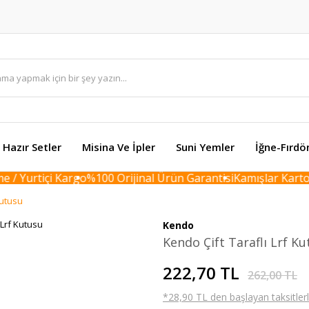
Hazır Setler
Misina Ve İpler
Suni Yemler
İğne-Fırdö
/ Yurtiçi Kargo
%100 Orijinal Ürün Garantisi
Kamışlar Karton B
Kutusu
Kendo
Kendo Çift Taraflı Lrf K
222,70 TL
262,00 TL
*28,90 TL den başlayan taksitlerl