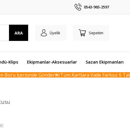
0543-965-2597
ARA
Üyelik
Sepetim
ndü-Klips
Ekipmanlar-Aksesuarlar
Sazan Ekipmanları
oru İçerisinde Gönderilir
Tüm Kartlara Vade Farksız 6 Taksi
utusu
e!