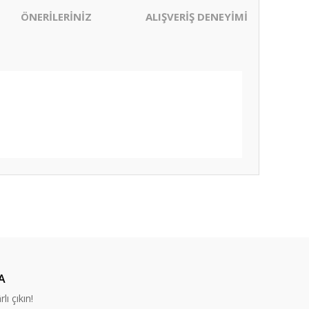
ÖNERİLERİNİZ
ALIŞVERİŞ DENEYİMİ
ıza iletebilirsiniz.
A
lı çıkın!