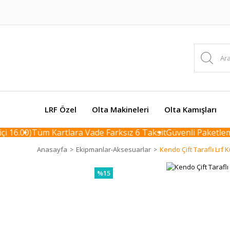
LRF Özel
Olta Makineleri
Olta Kamışları
16.00)
Tüm Kartlara Vade Farksız 6 Taksit
Güvenli Paketleme 
Anasayfa
Ekipmanlar-Aksesuarlar
Kendo Çift Taraflı Lrf 
%15