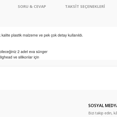
SORU & CEVAP
TAKSİT SEÇENEKLERİ
 kalite plastik malzeme ve pek çok detay kullanıldı.
sabileceğiniz 2 adet eva sünger
ighead ve silikonlar için
er konularda yetersiz gördüğünüz noktaları öneri formunu kullanarak tarafım
arika… ayrıca hediye için çok
⭐️⭐️⭐️
Ürün hakkında henüz soru sorulmamış.
Bu ürüne ilk yorumu siz yapın!
Yorum Yaz
Soru Sor
aldım satıcı çok değerli artık benim
SOSYAL MEDY
a sonu olmasına rağmen . herkese
Bizi takip edin, kâr