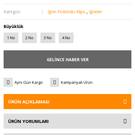
Kategori
İğne-Fırdöndü-Klips
,
İğneler
Büyüklük
1 No
2 No
3 No
4 No
GELİNCE HABER VER
Aynı Gün Kargo
Kampanyalı Ürün
ÜRÜN AÇIKLAMASI
ÜRÜN YORUMLARI