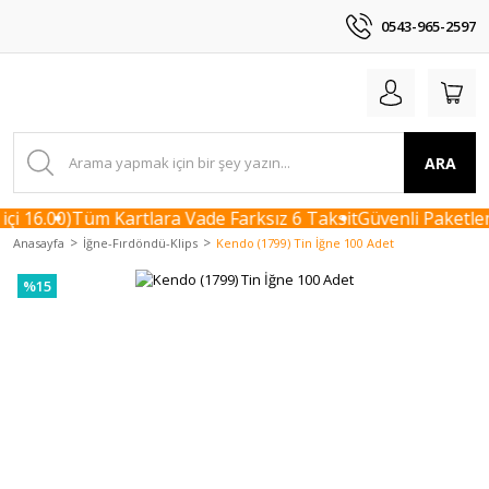
0543-965-2597
ARA
çi 16.00)
Tüm Kartlara Vade Farksız 6 Taksit
Güvenli Paketlem
Anasayfa
İğne-Fırdöndü-Klips
Kendo (1799) Tin İğne 100 Adet
%15