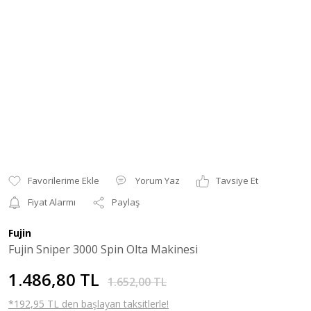
Yorum Yaz
Tavsiye Et
Fiyat Alarmı
Paylaş
Fujin
Fujin Sniper 3000 Spin Olta Makinesi
1.486,80 TL
1.652,00 TL
*192,95 TL den başlayan taksitlerle!