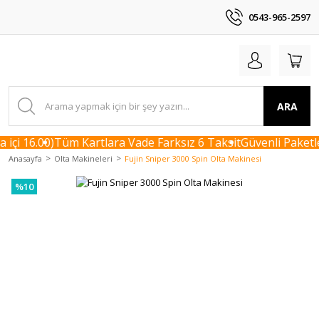
0543-965-2597
ARA
içi 16.00)
Tüm Kartlara Vade Farksız 6 Taksit
Güvenli Paketle
Anasayfa
Olta Makineleri
Fujin Sniper 3000 Spin Olta Makinesi
%10