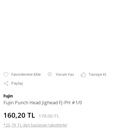
Yorum Yaz
Tavsiye Et
Paylaş
Fujin
Fujin Punch Head Jighead FJ-PH #1/0
160,20 TL
178,00 TL
*20,79 TL den başlayan taksitlerle!