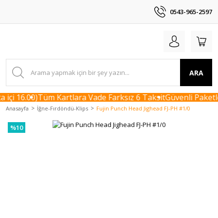
0543-965-2597
ARA
içi 16.00)
Tüm Kartlara Vade Farksız 6 Taksit
Güvenli Paketle
Anasayfa
İğne-Fırdöndü-Klips
Fujin Punch Head Jighead FJ-PH #1/0
%10