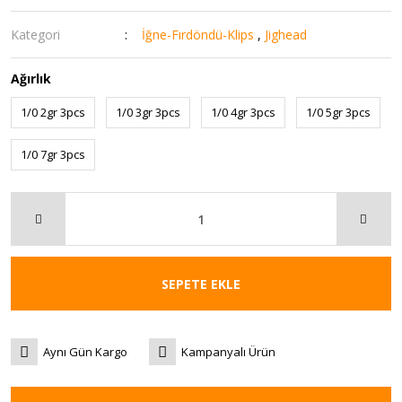
Kategori
İğne-Fırdöndü-Klips
,
Jighead
Ağırlık
1/0 2gr 3pcs
1/0 3gr 3pcs
1/0 4gr 3pcs
1/0 5gr 3pcs
1/0 7gr 3pcs
SEPETE EKLE
Aynı Gün Kargo
Kampanyalı Ürün