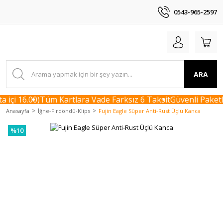
0543-965-2597
ARA
içi 16.00)
Tüm Kartlara Vade Farksız 6 Taksit
Güvenli Paketl
Anasayfa
İğne-Fırdöndü-Klips
Fujin Eagle Süper Anti-Rust Üçlü Kanca
%10