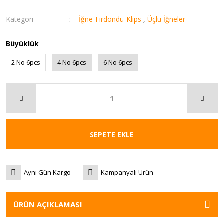
Kategori
İğne-Fırdöndü-Klips
,
Üçlü İğneler
Büyüklük
2 No 6pcs
4 No 6pcs
6 No 6pcs
SEPETE EKLE
Aynı Gün Kargo
Kampanyalı Ürün
ÜRÜN AÇIKLAMASI