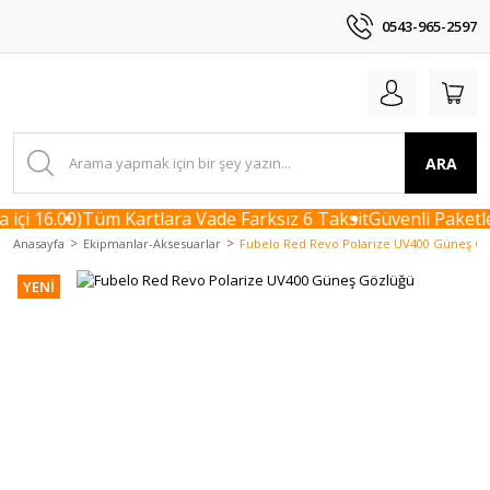
0543-965-2597
ARA
içi 16.00)
Tüm Kartlara Vade Farksız 6 Taksit
Güvenli Paketle
Anasayfa
Ekipmanlar-Aksesuarlar
Fubelo Red Revo Polarize UV400 Güneş G
YENİ