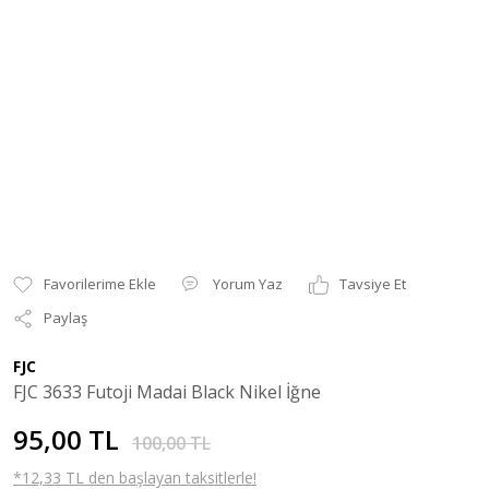
Yorum Yaz
Tavsiye Et
Paylaş
FJC
FJC 3633 Futoji Madai Black Nikel İğne
95,00 TL
100,00 TL
*12,33 TL den başlayan taksitlerle!