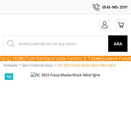
0543-965-2597
ARA
 içi 16.00)
Tüm Kartlara Vade Farksız 6 Taksit
Güvenli Paketl
Anasayfa
İğne-Fırdöndü-Klips
FJC 3633 Futoji Madai Black Nikel İğne
%5