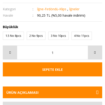
Kategori
İğne-Fırdöndü-Klips
,
İğneler
Havale
90,25 TL (%5,00 havale indirimi)
Büyüklük
1.5 No 8pcs
2 No 9pcs
3 No 10pcs
4 No 11pcs
SEPETE EKLE
ÜRÜN AÇIKLAMASI