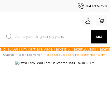
0543-965-2597
ARA
çi 16.00)
Tüm Kartlara Vade Farksız 6 Taksit
Güvenli Paketle
Anasayfa
Sazan Ekipmanları
Extra Carp Lead Core Helicopter Hazır Takım 6