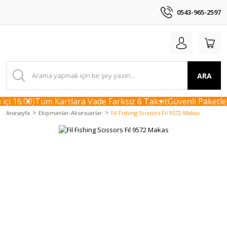
0543-965-2597
ARA
çi 16.00)
Tüm Kartlara Vade Farksız 6 Taksit
Güvenli Paketlem
Anasayfa
Ekipmanlar-Aksesuarlar
Fil Fishing Scıssors Fıl 9572 Makas