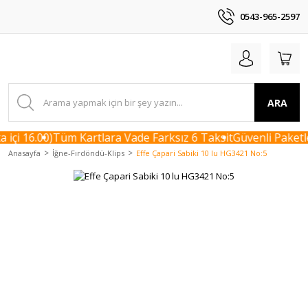
0543-965-2597
ARA
içi 16.00)
Tüm Kartlara Vade Farksız 6 Taksit
Güvenli Paketle
Anasayfa
İğne-Fırdöndü-Klips
Effe Çapari Sabiki 10 lu HG3421 No:5