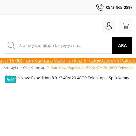
0543-965-2597
ARA
çi 16.00)
Tüm Kartlara Vade Farksız 6 Taksit
Güvenli Paketle
Anasayfa
Olta Kamışları
Dam Nova Expedition 8'0''/2.40M 20-40GR Teleskopik
%10