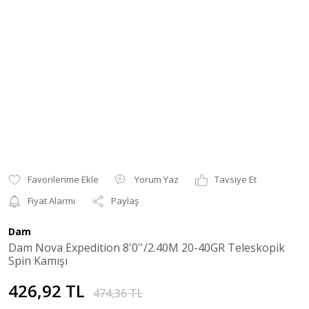
Yorum Yaz
Tavsiye Et
Fiyat Alarmı
Paylaş
Dam
Dam Nova Expedition 8'0''/2.40M 20-40GR Teleskopik
Spin Kamışı
426,92 TL
474,36 TL