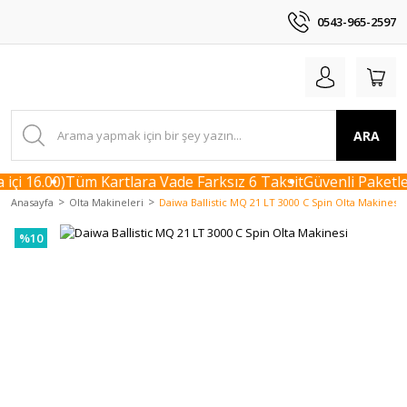
0543-965-2597
ARA
çi 16.00)
Tüm Kartlara Vade Farksız 6 Taksit
Güvenli Paketle
Anasayfa
Olta Makineleri
Daiwa Ballistic MQ 21 LT 3000 C Spin Olta Makinesi
%10