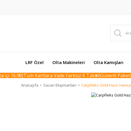
LRF Özel
Olta Makineleri
Olta Kamışları
çi 16.00)
Tüm Kartlara Vade Farksız 6 Taksit
Güvenli Paketlem
Anasayfa
Sazan Ekipmanları
CarpFleks Gold Hazır Hamur