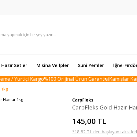
Hazır Setler
Misina Ve İpler
Suni Yemler
İğne-Fırdö
e / Yurtiçi Kargo
%100 Orijinal Ürün Garantisi
Kamışlar Karto
 1kg
CarpFleks
CarpFleks Gold Hazır H
145,00 TL
*18,82 TL den başlayan taksitlerl