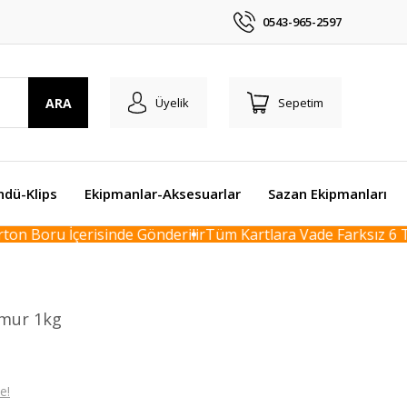
0543-965-2597
ARA
Üyelik
Sepetim
ndü-Klips
Ekipmanlar-Aksesuarlar
Sazan Ekipmanları
n Boru İçerisinde Gönderilir
Tüm Kartlara Vade Farksız 6 Tak
amur 1kg
e!