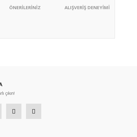
ÖNERİLERİNİZ
ALIŞVERİŞ DENEYİMİ
ıza iletebilirsiniz.
A
lı çıkın!