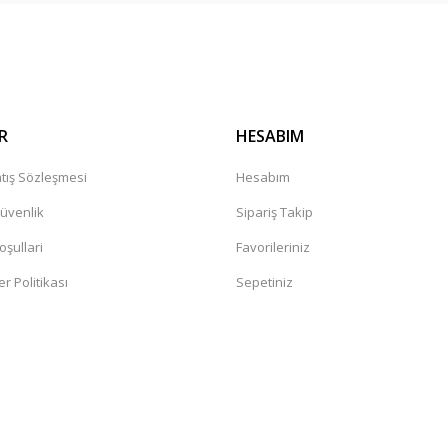
Gönder
r mağaza. Çok memnun kaldım tavsiye
leceğiniz güvenilir bir mağaza
R
HESABIM
tış Sözleşmesi
Hesabım
Güvenlik
Sipariş Takip
oşullari
Favorileriniz
er Politikası
Sepetiniz
değil. Yorumlara bakildiginda hep bi
sandaki şüphelerin artmasına neden