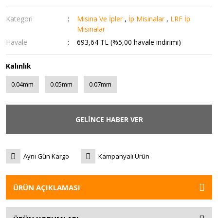
Kategori
Misina Ve İpler
,
İp Misinalar
,
LRF İp
Misinalar
Havale
693,64 TL (%5,00 havale indirimi)
Kalınlık
0.04mm
0.05mm
0.07mm
GELİNCE HABER VER
Aynı Gün Kargo
Kampanyalı Ürün
ÜRÜN AÇIKLAMASI