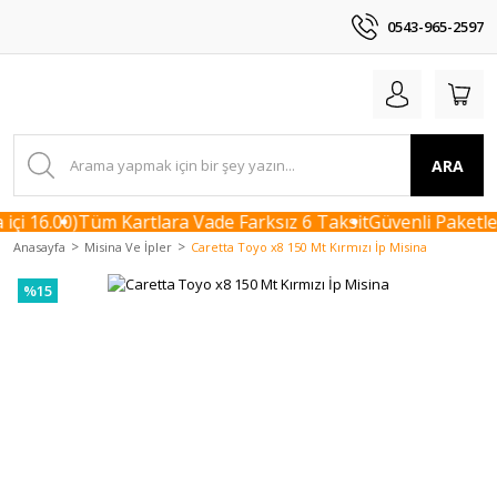
0543-965-2597
ARA
çi 16.00)
Tüm Kartlara Vade Farksız 6 Taksit
Güvenli Paketlem
Anasayfa
Misina Ve İpler
Caretta Toyo x8 150 Mt Kırmızı İp Misina
%15