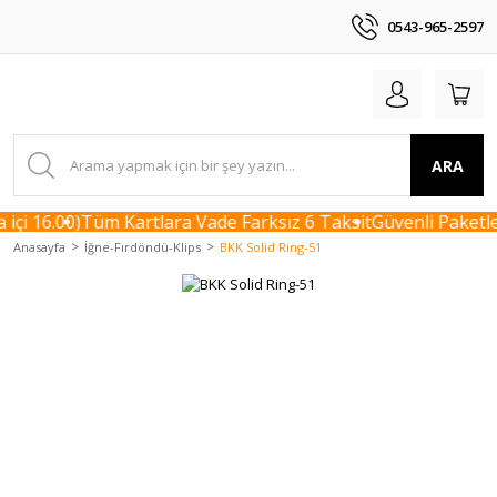
0543-965-2597
ARA
çi 16.00)
Tüm Kartlara Vade Farksız 6 Taksit
Güvenli Paketle
Anasayfa
İğne-Fırdöndü-Klips
BKK Solid Ring-51