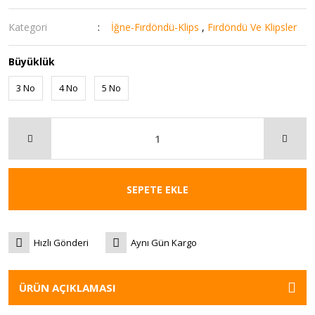
Kategori
İğne-Fırdöndü-Klips
,
Fırdöndü Ve Klipsler
Büyüklük
3 No
4 No
5 No
SEPETE EKLE
Hızlı Gönderi
Aynı Gün Kargo
ÜRÜN AÇIKLAMASI