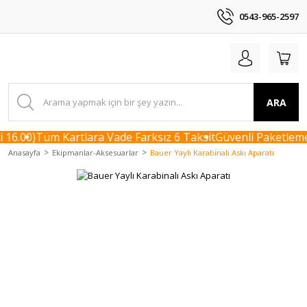
0543-965-2597
ARA
 16.00)
Tüm Kartlara Vade Farksız 6 Taksit
Güvenli Paketleme 
Anasayfa
Ekipmanlar-Aksesuarlar
Bauer Yaylı Karabinalı Askı Aparatı