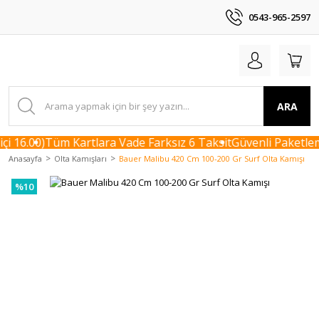
0543-965-2597
ARA
i 16.00)
Tüm Kartlara Vade Farksız 6 Taksit
Güvenli Paketleme
Anasayfa
Olta Kamışları
Bauer Malibu 420 Cm 100-200 Gr Surf Olta Kamışı
%10