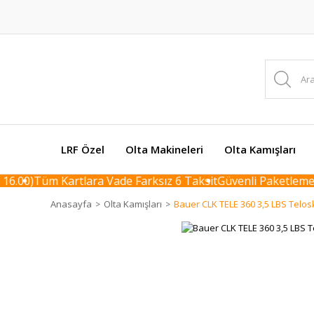
LRF Özel
Olta Makineleri
Olta Kamışları
6.00)
Tüm Kartlara Vade Farksız 6 Taksit
Güvenli Paketleme / 
Anasayfa
Olta Kamışları
Bauer CLK TELE 360 3,5 LBS Telos