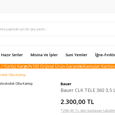
Hazır Setler
Misina Ve İpler
Suni Yemler
İğne-Fırdö
Yurtiçi Kargo
%100 Orijinal Ürün Garantisi
Kamışlar Karton Bo
kobik Olta Kamışı
Bauer
Bauer CLK TELE 360 3,5 
2.300,00 TL
*298,49 TL den başlayan taksitler