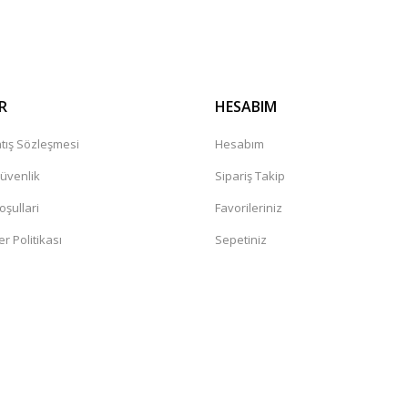
Gönder
r mağaza. Çok memnun kaldım tavsiye
leceğiniz güvenilir bir mağaza
R
HESABIM
tış Sözleşmesi
Hesabım
Güvenlik
Sipariş Takip
oşullari
Favorileriniz
er Politikası
Sepetiniz
değil. Yorumlara bakildiginda hep bi
sandaki şüphelerin artmasına neden