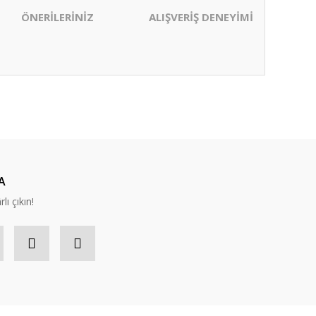
ÖNERİLERİNİZ
ALIŞVERİŞ DENEYİMİ
ıza iletebilirsiniz.
A
lı çıkın!