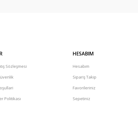
Gönder
r mağaza. Çok memnun kaldım tavsiye
leceğiniz güvenilir bir mağaza
R
HESABIM
tış Sözleşmesi
Hesabım
Güvenlik
Sipariş Takip
oşullari
Favorileriniz
er Politikası
Sepetiniz
değil. Yorumlara bakildiginda hep bi
sandaki şüphelerin artmasına neden