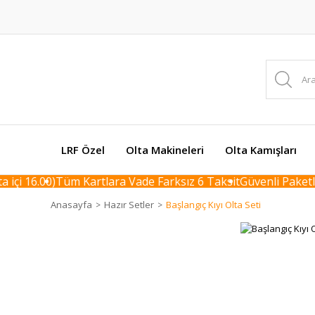
LRF Özel
Olta Makineleri
Olta Kamışları
çi 16.00)
Tüm Kartlara Vade Farksız 6 Taksit
Güvenli Paketlem
Anasayfa
Hazır Setler
Başlangıç Kıyı Olta Seti