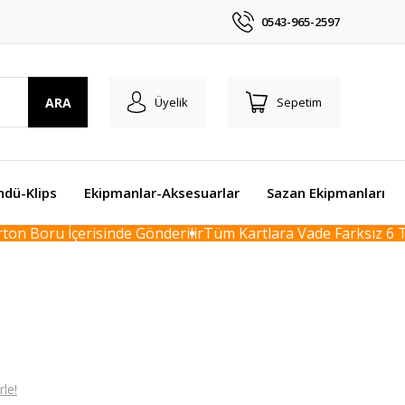
0543-965-2597
ARA
Üyelik
Sepetim
ndü-Klips
Ekipmanlar-Aksesuarlar
Sazan Ekipmanları
n Boru İçerisinde Gönderilir
Tüm Kartlara Vade Farksız 6 Tak
le!