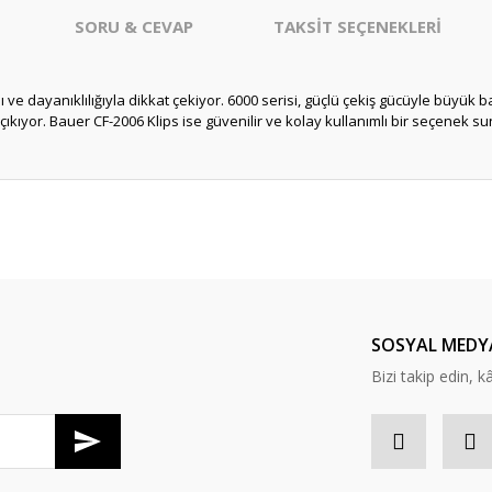
SORU & CEVAP
TAKSİT SEÇENEKLERİ
 dayanıklılığıyla dikkat çekiyor. 6000 serisi, güçlü çekiş gücüyle büyük b
çıkıyor. Bauer CF-2006 Klips ise güvenilir ve kolay kullanımlı bir seçenek s
er konularda yetersiz gördüğünüz noktaları öneri formunu kullanarak tarafım
arika… ayrıca hediye için çok
⭐️⭐️⭐️
Ürün hakkında henüz soru sorulmamış.
Bu ürüne ilk yorumu siz yapın!
Yorum Yaz
Soru Sor
aldım satıcı çok değerli artık benim
SOSYAL MEDY
a sonu olmasına rağmen . herkese
Bizi takip edin, kâr