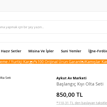
Hazır Setler
Misina Ve İpler
Suni Yemler
İğne-Fırdö
e / Yurtiçi Kargo
%100 Orijinal Ürün Garantisi
Kamışlar Karto
Aykut Av Marketi
Başlangıç Kıyı Olta Seti
850,00 TL
*110,31 TL den başlayan taksitler