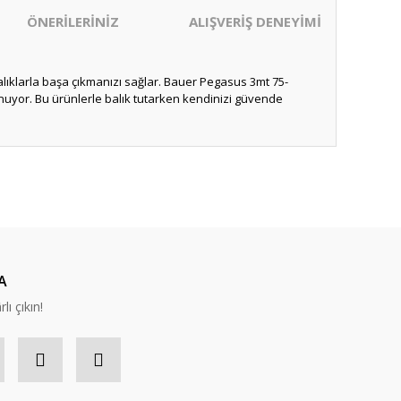
ÖNERİLERİNİZ
ALIŞVERİŞ DENEYİMİ
alıklarla başa çıkmanızı sağlar. Bauer Pegasus 3mt 75-
unuyor. Bu ürünlerle balık tutarken kendinizi güvende
ıza iletebilirsiniz.
A
lı çıkın!