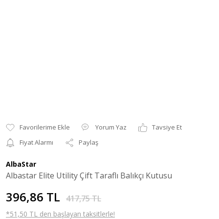
Yorum Yaz
Tavsiye Et
Fiyat Alarmı
Paylaş
AlbaStar
Albastar Elite Utility Çift Taraflı Balıkçı Kutusu
396,86 TL
417,75 TL
*51,50 TL den başlayan taksitlerle!