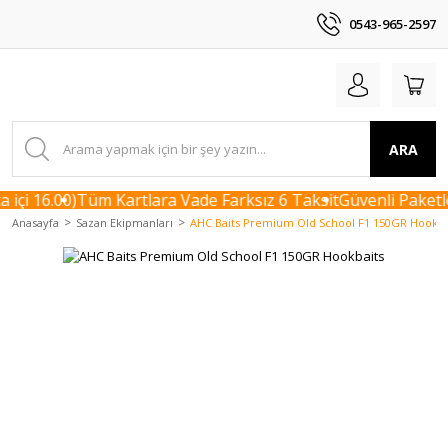
0543-965-2597
ARA
içi 16.00)
Tüm Kartlara Vade Farksız 6 Taksit
Güvenli Paketle
Anasayfa
Sazan Ekipmanları
AHC Baits Premium Old School F1 150GR Hookba