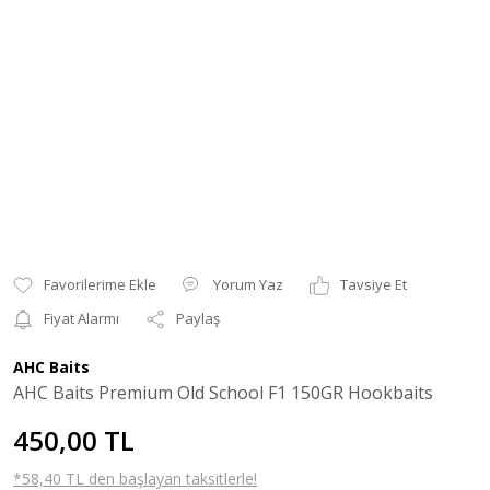
Yorum Yaz
Tavsiye Et
Fiyat Alarmı
Paylaş
AHC Baits
AHC Baits Premium Old School F1 150GR Hookbaits
450,00 TL
*58,40 TL den başlayan taksitlerle!