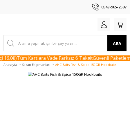
0543-965-2597
ARA
 16.00)
Tüm Kartlara Vade Farksız 6 Taksit
Güvenli Paketleme
Anasayfa
Sazan Ekipmanları
AHC Baits Fish & Spice 150GR Hookbaits