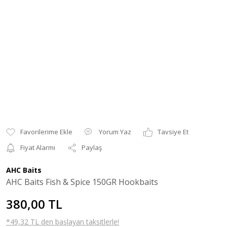
Yorum Yaz
Tavsiye Et
Fiyat Alarmı
Paylaş
AHC Baits
AHC Baits Fish & Spice 150GR Hookbaits
380,00 TL
*49,32 TL den başlayan taksitlerle!